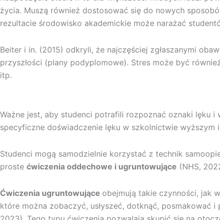
życia. Muszą również dostosować się do nowych sposobów
rezultacie środowisko akademickie może narażać studentów
Beiter i in. (2015) odkryli, że najczęściej zgłaszanymi ob
przyszłości (plany podyplomowe). Stres może być równie
itp.
Ważne jest, aby studenci potrafili rozpoznać oznaki lęku 
specyficzne doświadczenie lęku w szkolnictwie wyższym i 
Studenci mogą samodzielnie korzystać z technik samoopie
proste
ćwiczenia oddechowe i ugruntowujące
(NHS, 2022;
Ćwiczenia ugruntowujące
obejmują takie czynności, jak 
które można zobaczyć, usłyszeć, dotknąć, posmakować i p
2023). Tego typu ćwiczenia pozwalają skupić się na otocze