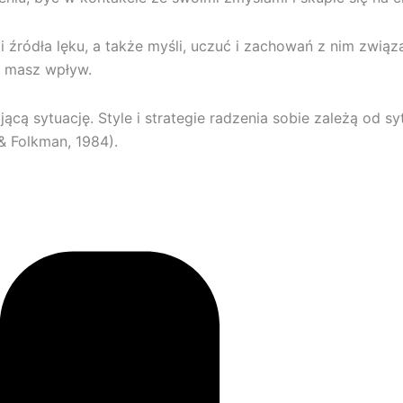
źródła lęku, a także myśli, uczuć i zachowań z nim związan
co masz wpływ.
ącą sytuację. Style i strategie radzenia sobie zależą od sy
& Folkman, 1984).