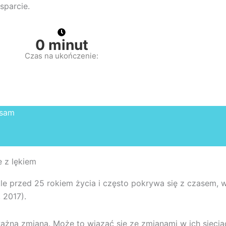
sparcie.
0
minut
Czas na ukończenie:
 sam
e z lękiem
 przed 25 rokiem życia i często pokrywa się z czasem, w
 2017).
ażna zmiana. Może to wiązać się ze zmianami w ich sieci