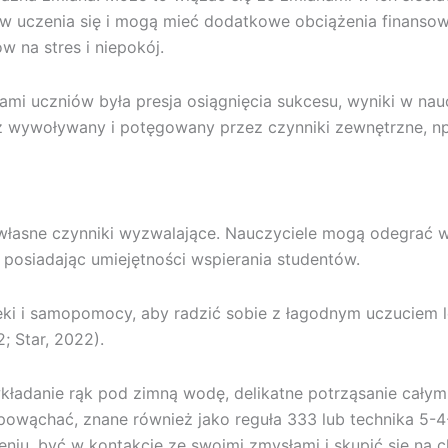
 uczenia się i mogą mieć dodatkowe obciążenia finansowe
 na stres i niepokój.
awami uczniów była presja osiągnięcia sukcesu, wyniki w na
ż wywoływany i potęgowany przez czynniki zewnętrzne, np
i własne czynniki wyzwalające. Nauczyciele mogą odegrać w
posiadając umiejętności wspierania studentów.
ki i samopomocy, aby radzić sobie z łagodnym uczuciem lę
 Star, 2022).
wkładanie rąk pod zimną wodę, delikatne potrząsanie całym
owąchać, znane również jako reguła 333 lub technika 5-4-
niu, być w kontakcie ze swoimi zmysłami i skupić się na ch