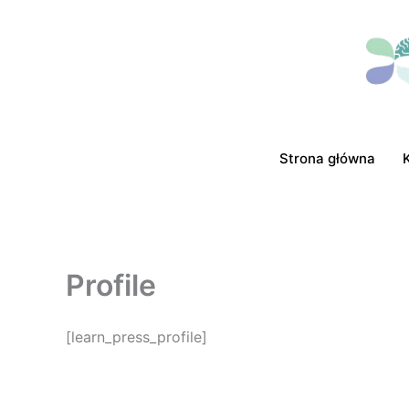
Przejdź
do
treści
Strona główna
Profile
[learn_press_profile]