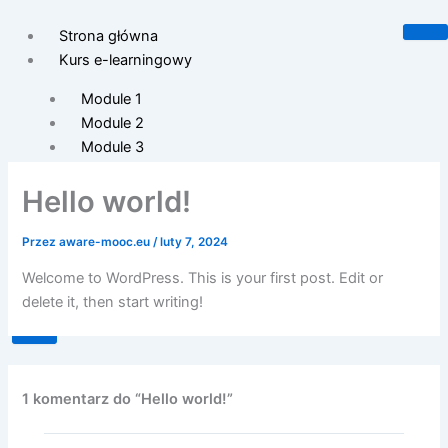
Przejdź
do
Strona główna
treści
Kurs e-learningowy
Module 1
Module 2
Module 3
Module 4
Hello world!
Module 5
Strona projektu
Przez
aware-mooc.eu
/
luty 7, 2024
Kontakt
Welcome to WordPress. This is your first post. Edit or
delete it, then start writing!
X
1 komentarz do “Hello world!”